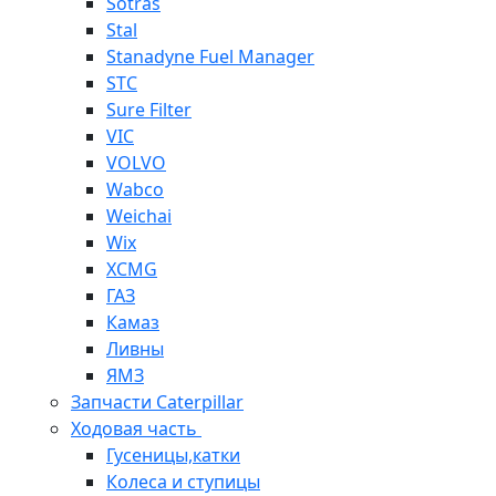
Sotras
Stal
Stanadyne Fuel Manager
STC
Sure Filter
VIC
VOLVO
Wabco
Weichai
Wix
XCMG
ГАЗ
Камаз
Ливны
ЯМЗ
Запчасти Caterpillar
Ходовая часть
Гусеницы,катки
Колеса и ступицы