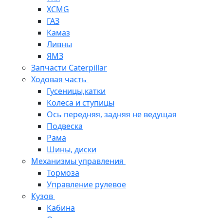
XCMG
ГАЗ
Камаз
Ливны
ЯМЗ
Запчасти Caterpillar
Ходовая часть
Гусеницы,катки
Колеса и ступицы
Ось передняя, задняя не ведущая
Подвеска
Рама
Шины, диски
Механизмы управления
Тормоза
Управление рулевое
Кузов
Кабина