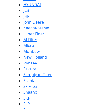
HYUNDAI
JCB
JHF
John Deere
Knecht/Mahle
Luber Finer
M-Filter
Micro
Monbow
New Holland
Ponsee
Sakura
Sampiyon Filter
Scania
SF-Filter
Shaanxi
SKF
SLP