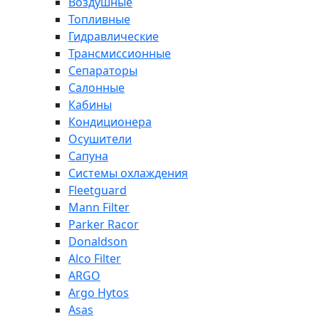
Воздушные
Топливные
Гидравлические
Трансмиссионные
Сепараторы
Салонные
Кабины
Кондиционера
Осушители
Сапуна
Системы охлаждения
Fleetguard
Mann Filter
Parker Racor
Donaldson
Alco Filter
ARGO
Argo Hytos
Asas