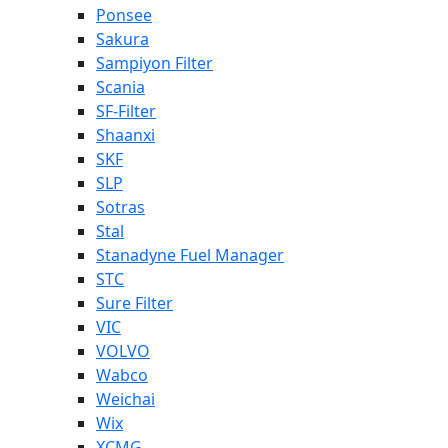
Ponsee
Sakura
Sampiyon Filter
Scania
SF-Filter
Shaanxi
SKF
SLP
Sotras
Stal
Stanadyne Fuel Manager
STC
Sure Filter
VIC
VOLVO
Wabco
Weichai
Wix
XCMG