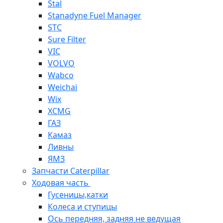
Stal
Stanadyne Fuel Manager
STC
Sure Filter
VIC
VOLVO
Wabco
Weichai
Wix
XCMG
ГАЗ
Камаз
Ливны
ЯМЗ
Запчасти Caterpillar
Ходовая часть
Гусеницы,катки
Колеса и ступицы
Ось передняя, задняя не ведущая