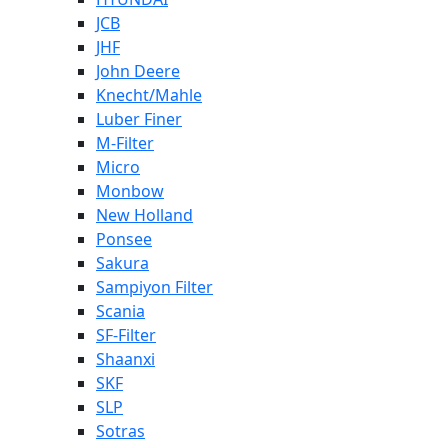
JCB
JHF
John Deere
Knecht/Mahle
Luber Finer
M-Filter
Micro
Monbow
New Holland
Ponsee
Sakura
Sampiyon Filter
Scania
SF-Filter
Shaanxi
SKF
SLP
Sotras