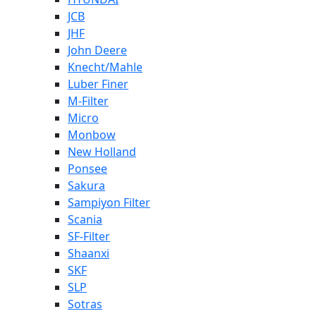
JCB
JHF
John Deere
Knecht/Mahle
Luber Finer
M-Filter
Micro
Monbow
New Holland
Ponsee
Sakura
Sampiyon Filter
Scania
SF-Filter
Shaanxi
SKF
SLP
Sotras