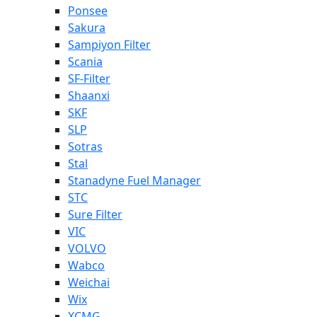
Ponsee
Sakura
Sampiyon Filter
Scania
SF-Filter
Shaanxi
SKF
SLP
Sotras
Stal
Stanadyne Fuel Manager
STC
Sure Filter
VIC
VOLVO
Wabco
Weichai
Wix
XCMG