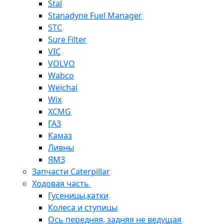
Stal
Stanadyne Fuel Manager
STC
Sure Filter
VIC
VOLVO
Wabco
Weichai
Wix
XCMG
ГАЗ
Камаз
Ливны
ЯМЗ
Запчасти Caterpillar
Ходовая часть
Гусеницы,катки
Колеса и ступицы
Ось передняя, задняя не ведущая