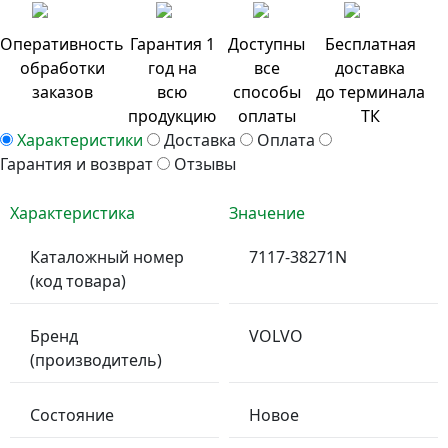
Оперативность
Гарантия 1
Доступны
Бесплатная
обработки
год на
все
доставка
заказов
всю
способы
до терминала
продукцию
оплаты
ТК
Характеристики
Доставка
Оплата
Гарантия и возврат
Отзывы
Характеристика
Значение
Каталожный номер
7117-38271N
(код товара)
Бренд
VOLVO
(производитель)
Состояние
Новое