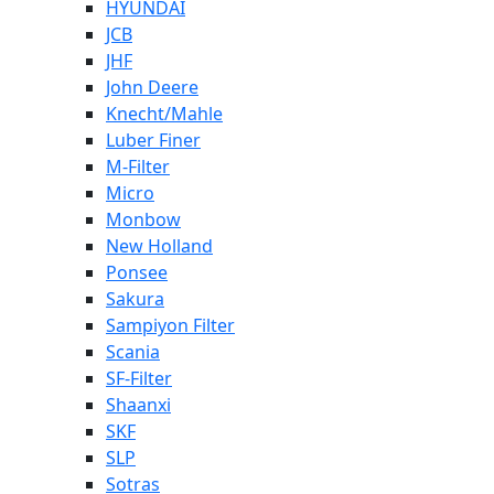
HYUNDAI
JCB
JHF
John Deere
Knecht/Mahle
Luber Finer
M-Filter
Micro
Monbow
New Holland
Ponsee
Sakura
Sampiyon Filter
Scania
SF-Filter
Shaanxi
SKF
SLP
Sotras