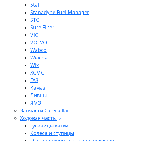
Stal
Stanadyne Fuel Manager
STC
Sure Filter
VIC
VOLVO
Wabco
Weichai
Wix
XCMG
ГАЗ
Камаз
Ливны
ЯМЗ
Запчасти Caterpillar
Ходовая часть
Гусеницы,катки
Колеса и ступицы
Ось передняя, задняя не ведущая