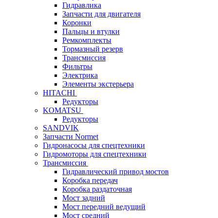
Гидравлика
Запчасти для двигателя
Коронки
Пальцы и втулки
Ремкомплекты
Тормазный резерв
Трансмиссия
Фильтры
Электрика
Элементы экстерьера
HITACHI
Редукторы
KOMATSU
Редукторы
SANDVIK
Запчасти Normet
Гидронасосы для спецтехники
Гидромоторы для спецтехники
Трансмиссия
Гидравлический привод мостов
Коробка передач
Коробка раздаточная
Мост задний
Мост передний ведущий
Мост средний