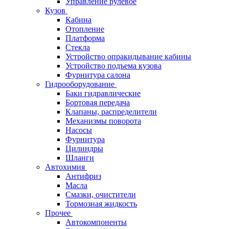
Управление рулевое
Кузов
Кабина
Отопление
Платформа
Стекла
Устройство опракидывание кабины
Устройство подъема кузова
Фурнитура салона
Гидрооборудование
Баки гидравлические
Бортовая передача
Клапаны, распределители
Механизмы поворота
Насосы
Фурнитура
Цилиндры
Шланги
Автохимия
Антифриз
Масла
Смазки, очистители
Тормозная жидкость
Прочее
Автокомпоненты