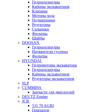
Гидроцилиндры
Кабины экскаваторов
Клапаны
Моторы хода
Подшипники
Редукторы
Сальники
Фильтры
Шайбы
DOOSAN
Гидроцилиндры
Натяжители гусениц
Фильтры
HYUNDAI
Гидромоторы экскаватора
Гидроцилиндры
Кабины экскаваторов
Редукторы экскаваторов
SLP
CUMMINS
Запчасти для двигателей
DEUTZ Engine
JCB
531 70 AGRI
Генератор