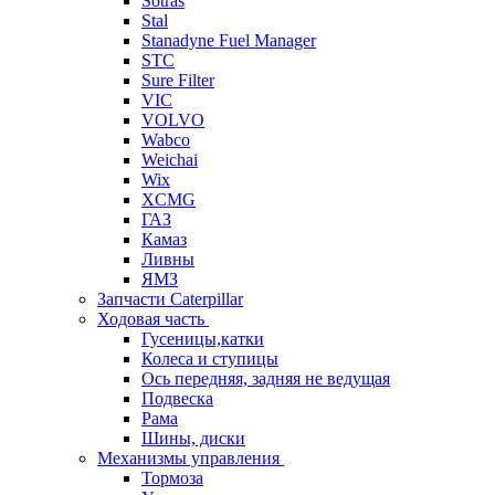
Sotras
Stal
Stanadyne Fuel Manager
STC
Sure Filter
VIC
VOLVO
Wabco
Weichai
Wix
XCMG
ГАЗ
Камаз
Ливны
ЯМЗ
Запчасти Caterpillar
Ходовая часть
Гусеницы,катки
Колеса и ступицы
Ось передняя, задняя не ведущая
Подвеска
Рама
Шины, диски
Механизмы управления
Тормоза