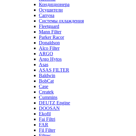
Кондиционера
Осушители
Сапуна
Системы охлаждения
Fleetguard
Mann Filter
Parker Racor
Donaldson
Alco Filter
ARGO
Argo Hytos
Asas
ASAS FILTER
Baldwin
BobCat
Case
Createk
Cummins
DEUTZ Engine
DOOSAN
Ekofil
Fai Filtri
FAR
Fil Filter
Filtrec