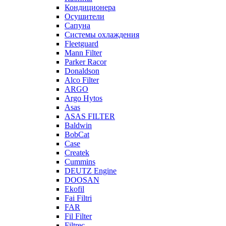
Кондиционера
Осушители
Сапуна
Системы охлаждения
Fleetguard
Mann Filter
Parker Racor
Donaldson
Alco Filter
ARGO
Argo Hytos
Asas
ASAS FILTER
Baldwin
BobCat
Case
Createk
Cummins
DEUTZ Engine
DOOSAN
Ekofil
Fai Filtri
FAR
Fil Filter
Filtrec