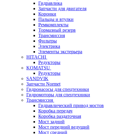
Гидравлика
Запчасти для двигателя
Коронки
Пальцы и втулки
Ремкомплекты
Тормазный резерв
Трансмиссия
Фильтры
Электрика
Элементы экстерьера
HITACHI
Редукторы
KOMATSU
Редукторы
SANDVIK
Запчасти Normet
Гидронасосы для спецтехники
Гидромоторы для спецтехники
Трансмиссия
Гидравлический привод мостов
Коробка передач
Коробка раздаточная
Мост задний
Мост передний ведущий
Мост средний