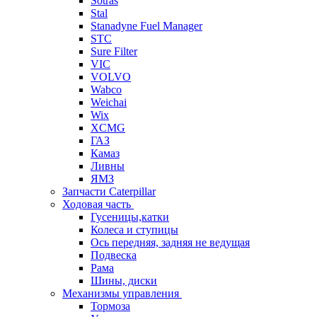
Sotras
Stal
Stanadyne Fuel Manager
STC
Sure Filter
VIC
VOLVO
Wabco
Weichai
Wix
XCMG
ГАЗ
Камаз
Ливны
ЯМЗ
Запчасти Caterpillar
Ходовая часть
Гусеницы,катки
Колеса и ступицы
Ось передняя, задняя не ведущая
Подвеска
Рама
Шины, диски
Механизмы управления
Тормоза