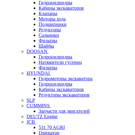
Гидроцилиндры
Кабины экскаваторов
Клапаны
Моторы хода
Подшипники
Редукторы
Сальники
Фильтры
Шайбы
DOOSAN
Гидроцилиндры
Натяжители гусениц
Фильтры
HYUNDAI
Гидромоторы экскаватора
Гидроцилиндры
Кабины экскаваторов
Редукторы экскаваторов
SLP
CUMMINS
Запчасти для двигателей
DEUTZ Engine
JCB
531 70 AGRI
Генератор