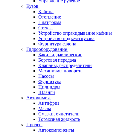
Управление рулевое
Кузов
Кабина
Отопление
Платформа
Стекла
Устройство опракидывание кабины
Устройство подъема кузова
Фурнитура салона
Гидрооборудование
Баки гидравлические
Бортовая передача
Клапаны, распределители
Механизмы поворота
Насосы
Фурнитура
Цилиндры
Шланги
Автохимия
Антифриз
Масла
Смазки, очистители
Тормозная жидкость
Прочее
Автокомпоненты