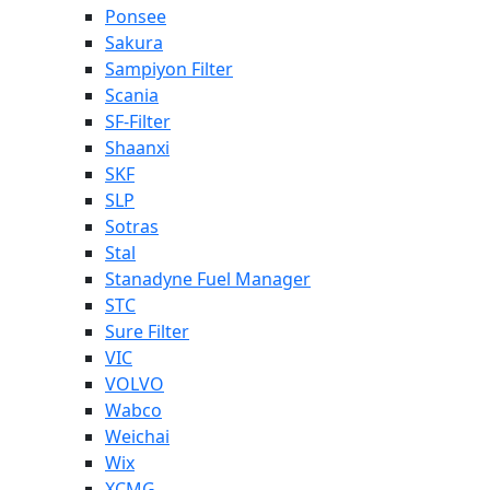
Ponsee
Sakura
Sampiyon Filter
Scania
SF-Filter
Shaanxi
SKF
SLP
Sotras
Stal
Stanadyne Fuel Manager
STC
Sure Filter
VIC
VOLVO
Wabco
Weichai
Wix
XCMG