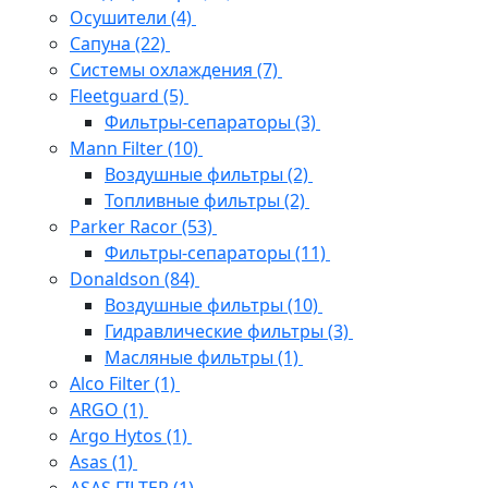
Осушители
(4)
Сапуна
(22)
Системы охлаждения
(7)
Fleetguard
(5)
Фильтры-сепараторы
(3)
Mann Filter
(10)
Воздушные фильтры
(2)
Топливные фильтры
(2)
Parker Racor
(53)
Фильтры-сепараторы
(11)
Donaldson
(84)
Воздушные фильтры
(10)
Гидравлические фильтры
(3)
Масляные фильтры
(1)
Alco Filter
(1)
ARGO
(1)
Argo Hytos
(1)
Asas
(1)