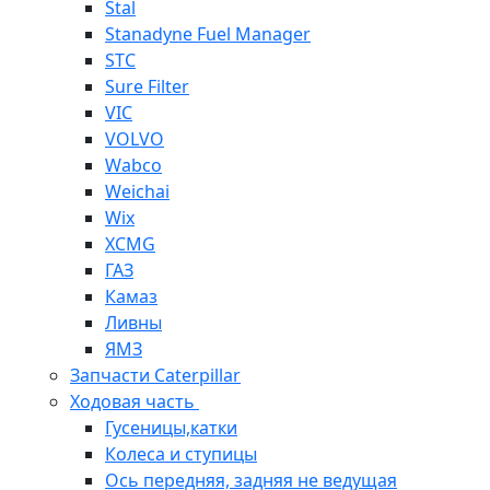
Stal
Stanadyne Fuel Manager
STC
Sure Filter
VIC
VOLVO
Wabco
Weichai
Wix
XCMG
ГАЗ
Камаз
Ливны
ЯМЗ
Запчасти Caterpillar
Ходовая часть
Гусеницы,катки
Колеса и ступицы
Ось передняя, задняя не ведущая