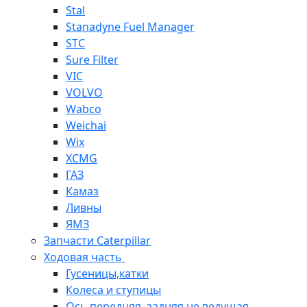
Stal
Stanadyne Fuel Manager
STC
Sure Filter
VIC
VOLVO
Wabco
Weichai
Wix
XCMG
ГАЗ
Камаз
Ливны
ЯМЗ
Запчасти Caterpillar
Ходовая часть
Гусеницы,катки
Колеса и ступицы
Ось передняя, задняя не ведущая