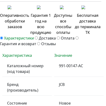
Оперативность
Гарантия 1
Доступны
Бесплатная
обработки
год на
все
доставка
заказов
всю
способы
до терминала
продукцию
оплаты
ТК
Характеристики
Доставка
Оплата
Гарантия и возврат
Отзывы
Характеристика
Значение
Каталожный номер
991-00147-AC
(код товара)
Бренд
JCB
(производитель)
Состояние
Новое