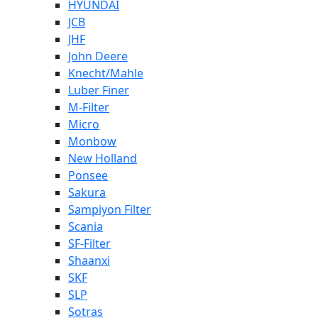
HYUNDAI
JCB
JHF
John Deere
Knecht/Mahle
Luber Finer
M-Filter
Micro
Monbow
New Holland
Ponsee
Sakura
Sampiyon Filter
Scania
SF-Filter
Shaanxi
SKF
SLP
Sotras