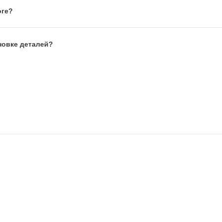
оге?
новке деталей?