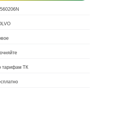
4560206N
OLVO
овое
очняйте
 тарифам ТК
сплатно