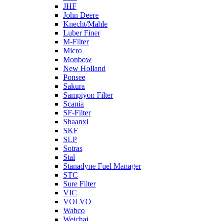
JHF
John Deere
Knecht/Mahle
Luber Finer
M-Filter
Micro
Monbow
New Holland
Ponsee
Sakura
Sampiyon Filter
Scania
SF-Filter
Shaanxi
SKF
SLP
Sotras
Stal
Stanadyne Fuel Manager
STC
Sure Filter
VIC
VOLVO
Wabco
Weichai