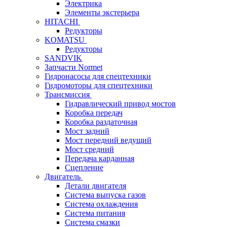
Электрика
Элементы экстерьера
HITACHI
Редукторы
KOMATSU
Редукторы
SANDVIK
Запчасти Normet
Гидронасосы для спецтехники
Гидромоторы для спецтехники
Трансмиссия
Гидравлический привод мостов
Коробка передач
Коробка раздаточная
Мост задний
Мост передний ведущий
Мост средний
Передача карданная
Сцепление
Двигатель
Детали двигателя
Система выпуска газов
Система охлаждения
Система питания
Система смазки