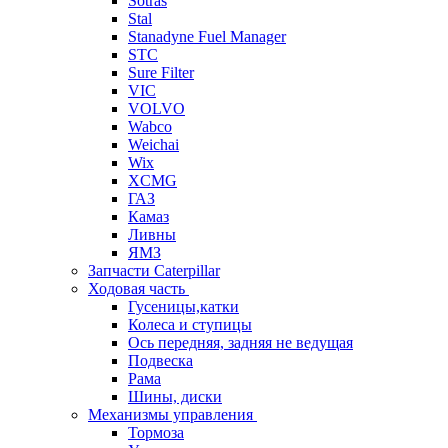
Sotras
Stal
Stanadyne Fuel Manager
STC
Sure Filter
VIC
VOLVO
Wabco
Weichai
Wix
XCMG
ГАЗ
Камаз
Ливны
ЯМЗ
Запчасти Caterpillar
Ходовая часть
Гусеницы,катки
Колеса и ступицы
Ось передняя, задняя не ведущая
Подвеска
Рама
Шины, диски
Механизмы управления
Тормоза