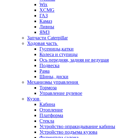
Wix
XCMG
ГАЗ
Камаз
Ливны
ЯМЗ
Запчасти Caterpillar
Ходовая часть
Гусеницы,катки
Колеса и ступицы
Ось передняя, задняя не ведущая
Подвеска
Рама
Шины, диски
Механизмы управления
Тормоза
Управление рулевое
Кузов
Кабина
Отопление
Платформа
Стекла
Устройство опракидывание кабины
Устройство подъема кузова
Фурнитура салона