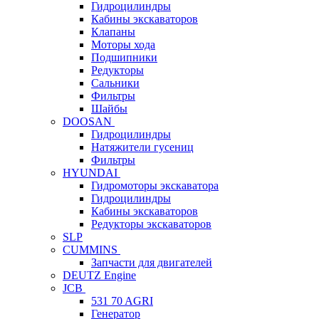
Гидроцилиндры
Кабины экскаваторов
Клапаны
Моторы хода
Подшипники
Редукторы
Сальники
Фильтры
Шайбы
DOOSAN
Гидроцилиндры
Натяжители гусениц
Фильтры
HYUNDAI
Гидромоторы экскаватора
Гидроцилиндры
Кабины экскаваторов
Редукторы экскаваторов
SLP
CUMMINS
Запчасти для двигателей
DEUTZ Engine
JCB
531 70 AGRI
Генератор