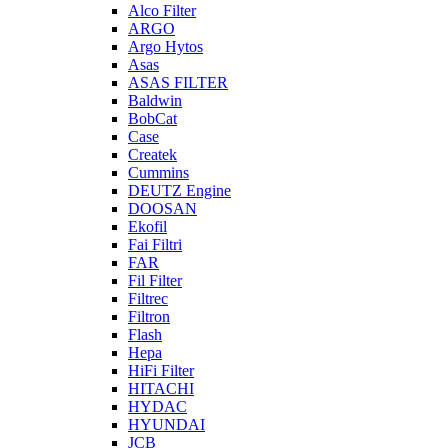
Alco Filter
ARGO
Argo Hytos
Asas
ASAS FILTER
Baldwin
BobCat
Case
Createk
Cummins
DEUTZ Engine
DOOSAN
Ekofil
Fai Filtri
FAR
Fil Filter
Filtrec
Filtron
Flash
Hepa
HiFi Filter
HITACHI
HYDAC
HYUNDAI
JCB