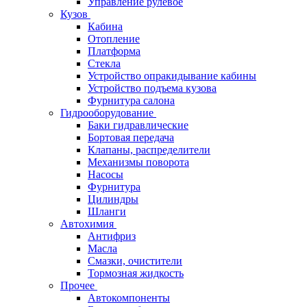
Управление рулевое
Кузов
Кабина
Отопление
Платформа
Стекла
Устройство опракидывание кабины
Устройство подъема кузова
Фурнитура салона
Гидрооборудование
Баки гидравлические
Бортовая передача
Клапаны, распределители
Механизмы поворота
Насосы
Фурнитура
Цилиндры
Шланги
Автохимия
Антифриз
Масла
Смазки, очистители
Тормозная жидкость
Прочее
Автокомпоненты