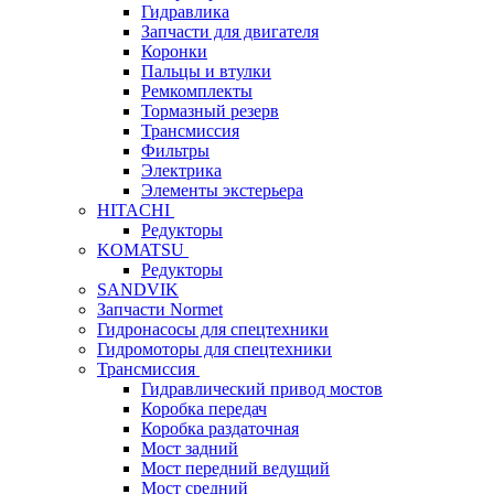
Гидравлика
Запчасти для двигателя
Коронки
Пальцы и втулки
Ремкомплекты
Тормазный резерв
Трансмиссия
Фильтры
Электрика
Элементы экстерьера
HITACHI
Редукторы
KOMATSU
Редукторы
SANDVIK
Запчасти Normet
Гидронасосы для спецтехники
Гидромоторы для спецтехники
Трансмиссия
Гидравлический привод мостов
Коробка передач
Коробка раздаточная
Мост задний
Мост передний ведущий
Мост средний