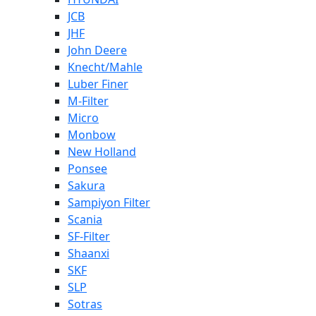
JCB
JHF
John Deere
Knecht/Mahle
Luber Finer
M-Filter
Micro
Monbow
New Holland
Ponsee
Sakura
Sampiyon Filter
Scania
SF-Filter
Shaanxi
SKF
SLP
Sotras