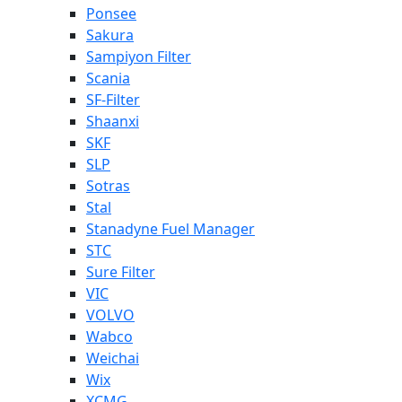
Ponsee
Sakura
Sampiyon Filter
Scania
SF-Filter
Shaanxi
SKF
SLP
Sotras
Stal
Stanadyne Fuel Manager
STC
Sure Filter
VIC
VOLVO
Wabco
Weichai
Wix
XCMG