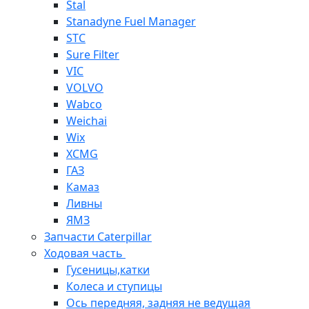
Stal
Stanadyne Fuel Manager
STC
Sure Filter
VIC
VOLVO
Wabco
Weichai
Wix
XCMG
ГАЗ
Камаз
Ливны
ЯМЗ
Запчасти Caterpillar
Ходовая часть
Гусеницы,катки
Колеса и ступицы
Ось передняя, задняя не ведущая