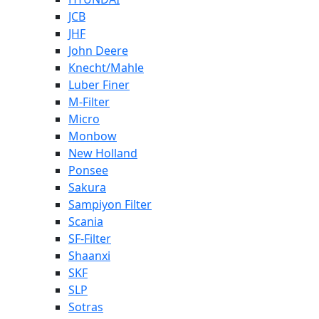
JCB
JHF
John Deere
Knecht/Mahle
Luber Finer
M-Filter
Micro
Monbow
New Holland
Ponsee
Sakura
Sampiyon Filter
Scania
SF-Filter
Shaanxi
SKF
SLP
Sotras