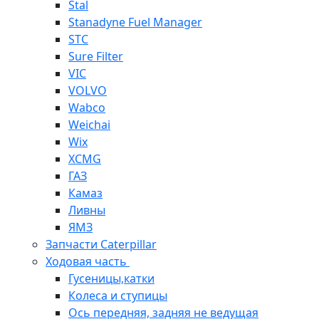
Stal
Stanadyne Fuel Manager
STC
Sure Filter
VIC
VOLVO
Wabco
Weichai
Wix
XCMG
ГАЗ
Камаз
Ливны
ЯМЗ
Запчасти Caterpillar
Ходовая часть
Гусеницы,катки
Колеса и ступицы
Ось передняя, задняя не ведущая