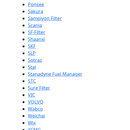
Ponsee
Sakura
Sampiyon Filter
Scania
SF-Filter
Shaanxi
SKF
SLP
Sotras
Stal
Stanadyne Fuel Manager
STC
Sure Filter
VIC
VOLVO
Wabco
Weichai
Wix
XCMG