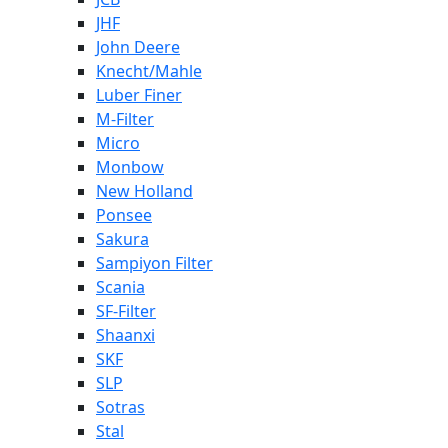
JHF
John Deere
Knecht/Mahle
Luber Finer
M-Filter
Micro
Monbow
New Holland
Ponsee
Sakura
Sampiyon Filter
Scania
SF-Filter
Shaanxi
SKF
SLP
Sotras
Stal