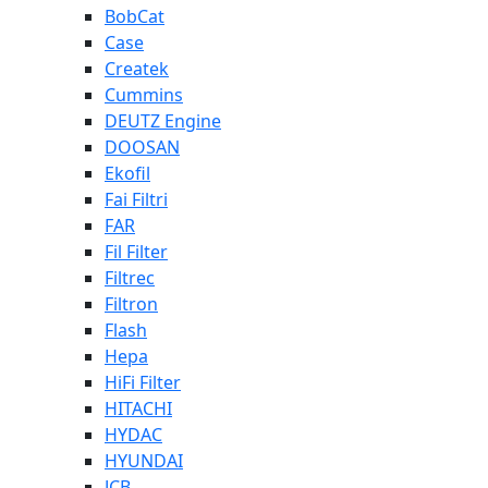
BobCat
Case
Createk
Cummins
DEUTZ Engine
DOOSAN
Ekofil
Fai Filtri
FAR
Fil Filter
Filtrec
Filtron
Flash
Hepa
HiFi Filter
HITACHI
HYDAC
HYUNDAI
JCB